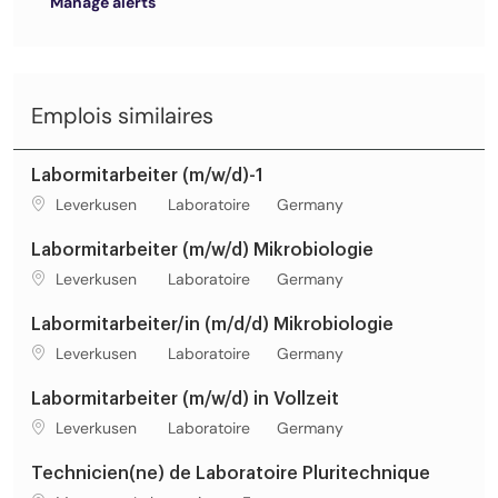
Manage alerts
Emplois similaires
Labormitarbeiter (m/w/d)-1
Lieu de travail
Catégorie
Leverkusen
Laboratoire
Germany
Labormitarbeiter (m/w/d) Mikrobiologie
Lieu de travail
Catégorie
Leverkusen
Laboratoire
Germany
Labormitarbeiter/in (m/d/d) Mikrobiologie
Lieu de travail
Catégorie
Leverkusen
Laboratoire
Germany
Labormitarbeiter (m/w/d) in Vollzeit
Lieu de travail
Catégorie
Leverkusen
Laboratoire
Germany
Technicien(ne) de Laboratoire Pluritechnique