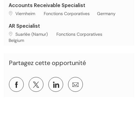
Accounts Receivable Specialist
Lieu de travail
Catégorie
Viernheim
Fonctions Corporatives
Germany
AR Specialist
Lieu de travail
Catégorie
Suarlée (Namur)
Fonctions Corporatives
Belgium
Partagez cette opportunité
Partager via Facebook
Partagez via twitter
Partager via LinkedIn
Partager par e-mail