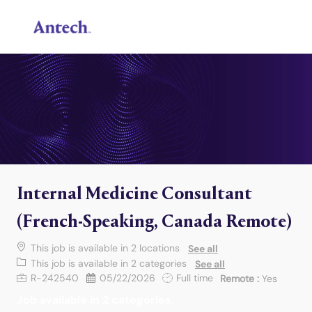
Skip to main content
-
Internal Medicine Consultant
(French-Speaking, Canada Remote)
This job is available in 2 locations
See all
This job is available in 2 categories
See all
Job Id
Posted Date
Job Type
R-242540
05/22/2026
Full time
Remote :
Yes
Job available in 2 categories.