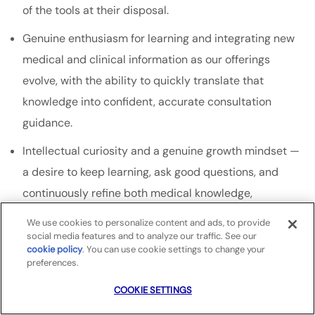
of the tools at their disposal.
Genuine enthusiasm for learning and integrating new
medical and clinical information as our offerings
evolve, with the ability to quickly translate that
knowledge into confident, accurate consultation
guidance.
Intellectual curiosity and a genuine growth mindset —
a desire to keep learning, ask good questions, and
continuously refine both medical knowledge,
professional practice and personal development.
We use cookies to personalize content and ads, to provide
social media features and to analyze our traffic. See our
Proactive problem-solver with the ability to recognize
cookie policy
(opens in a new tab)
. You can use cookie settings to change your
opportunities, develop practical recommendations,
preferences.
and see them through to completion.
COOKIE SETTINGS
Technological fluency across multiple IT platforms,